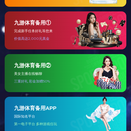
九游 SPORTS
查看详情
在线客服
九游 SPORTS
查看详情
在线客服