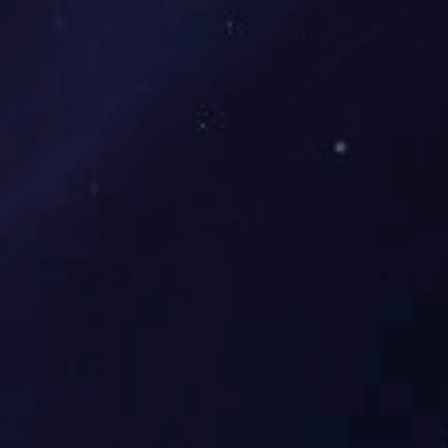
01
镀锌板
镀锌板是指表面镀有一层锌的钢板。镀
锌是一种经常采用的经济而有效的防锈
方法，世界上锌产量的一半左右均用于
此种工艺。
九游 SPORTS