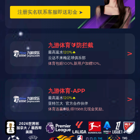
九游体育(中国)官方网站
愿于社会各界共谋发展