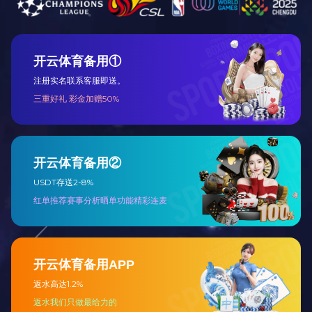
九游体育(中国)官
*新产品
产品中心
PRODUCT
方网站
通风设备
九游 SPORTS
通风工程